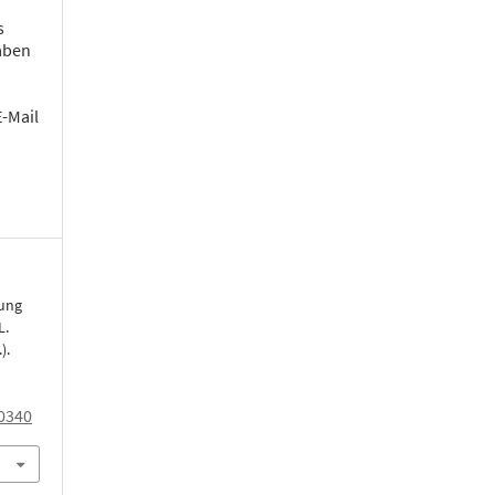
s
aben
E-Mail
hung
L.
).
0340