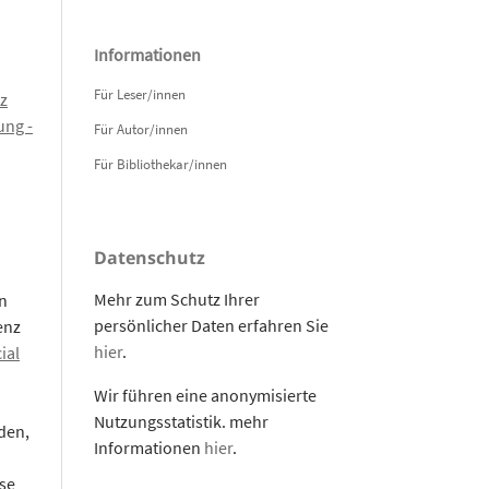
Informationen
Für Leser/innen
z
ng -
Für Autor/innen
Für Bibliothekar/innen
Datenschutz
Mehr zum Schutz Ihrer
n
persönlicher Daten erfahren Sie
enz
hier
.
ial
Wir führen eine anonymisierte
Nutzungsstatistik. mehr
den,
Informationen
hier
.
se