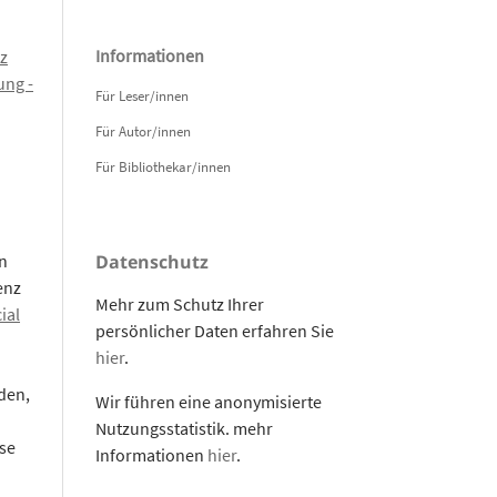
Informationen
z
ng -
Für Leser/innen
Für Autor/innen
Für Bibliothekar/innen
n
Datenschutz
enz
Mehr zum Schutz Ihrer
ial
persönlicher Daten erfahren Sie
hier
.
den,
Wir führen eine anonymisierte
Nutzungsstatistik. mehr
se
Informationen
hier
.