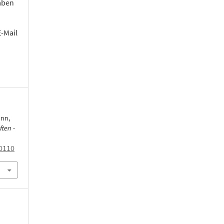
aben
E-Mail
ann,
ten -
0110