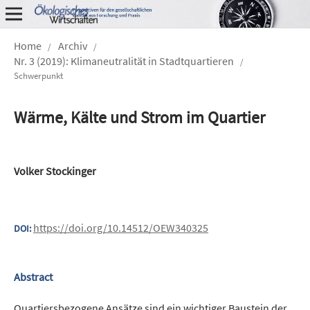
Home
Archiv
/
/
Nr. 3 (2019): Klimaneutralität in Stadtquartieren
/
Schwerpunkt
Wärme, Kälte und Strom im Quartier
Volker Stockinger
https://doi.org/10.14512/OEW340325
DOI:
Abstract
Quartiersbezogene Ansätze sind ein wichtiger Baustein der