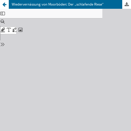
Wiedervernässung von Moorböden: Der „schlafende Riese“