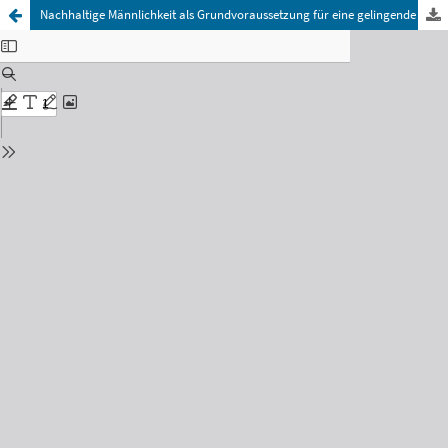
Nachhaltige Männlichkeit als Grundvoraussetzung für eine ­gelingende sozial-ökologische Transformation